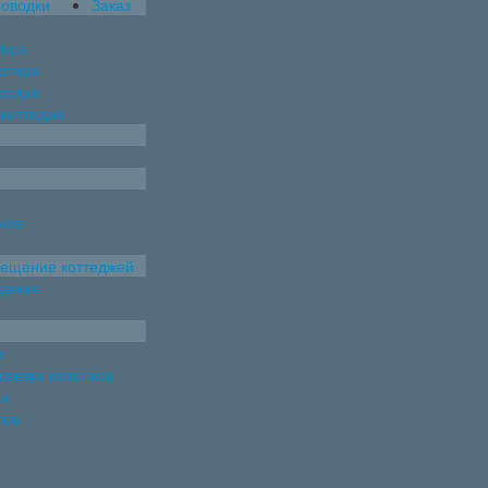
роводки
Заказ
тира
артира
артира
 коттедже
ное
вещение коттеджей
щение
в
светка потолков
ен
лов