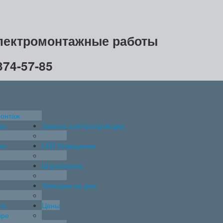
лектромонтажные работы
374-57-85
онтаж
ах
Замена электропроводки
ах
LED Освещение
я
Штробление
Электрик на дом
те
Цены
ире