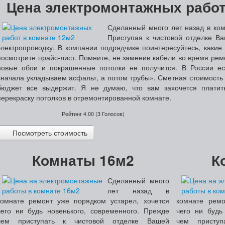
Цена электромонтажных работ
Сделанный много лет назад в ком
Приступая к чистовой отделке Ва
электропроводку. В компании подрядчике поинтересуйтесь, какие
посмотрите прайс-лист.
Помните, не заменив кабели во время ремо
новые обои и покрашенные потолки не получится. В России ест
сначала укладываем асфальт, а потом трубы».
Сметная стоимость т
бюджет все выдержит. Я не думаю, что вам захочется платит
перекраску потолков в отремонтированной комнате.
Рейтинг
4.00
(
3
Голосов)
Посмотреть стоимость
Комнаты 16м2
К
Сделанный много
лет назад в
комнате ремонт уже порядком устарел, хочется
комнате ремо
чего ни будь новенького, современного.
Прежде
чего ни будь
чем приступать к чистовой отделке Вашей
чем присту