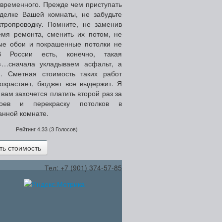
овременного. Прежде чем приступать
тделке Вашей комнаты, не забудьте
ктропроводку. Помните, не заменив
емя ремонта, сменить их потом, не
ые обои и покрашенные потолки не
В России есть, конечно, такая
«…сначала укладываем асфальт, а
».
Сметная стоимость таких работ
возрастает, бюджет все выдержит. Я
 вам захочется платить второй раз за
боев и перекраску потолков в
анной комнате.
Рейтинг
4.33
(
3
Голосов)
ь стоимость
Тел: +7 (901) 374-57-85