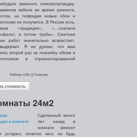
забудьте заменить электропроводку.
заменив кабели во время ремонта,
потом, не повредив новые обои и
отолки не получится.
В России есть,
акая «традиция», «…сначала
сфальт, а потом трубы». Сметная
ких работ значительно возрастает,
выдержит. Я не думаю, что вам
тить второй раз за поклейку обоев и
 потолков в отремонтированной
Рейтинг
4.50
(
2
Голосов)
ь стоимость
омнаты 24м2
Сделанный много
лет назад в
комнате ремонт
м устарел, хочется чего ни будь