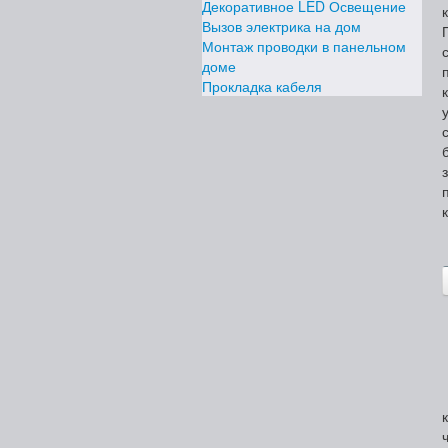
Декоративное LED Освещение
Вызов электрика на дом
Монтаж проводки в панельном
доме
Прокладка кабеля