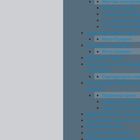
Монтаж электроп
Квартира-студия
1-комнатная квар
2-х комнатная кв
3-х комнатная кв
Электропроводка в доме,
Фото-Галерея
Проводка в магазине
Фото-Галерея
Проводка в офисе
Архитектурное светодиод
освещение
Светодиодное ос
Светодиодное LED Осве
квартир
Подсветка кухни
Подсветка шкафо
Дизайнерская под
Штробление без пыли ст
Штробление без пыли по
Штробление Фото
Адмиралтейский район
Василеостровский район