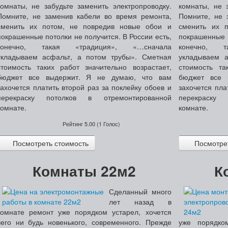
комнаты, не забудьте заменить электропроводку.
комнаты, не 
Помните, не заменив кабели во время ремонта,
Помните, не 
сменить их потом, не повредив новые обои и
сменить их 
покрашенные потолки не получится. В России есть,
покрашенные п
конечно, такая «традиция», «…сначала
конечно, т
укладываем асфальт, а потом трубы».
Сметная
укладываем а
стоимость таких работ значительно возрастает,
стоимость та
бюджет все выдержит. Я не думаю, что вам
бюджет все 
захочется платить второй раз за поклейку обоев и
захочется пла
перекраску потолков в отремонтированной
перекраску
комнате.
комнате.
Рейтинг
5.00
(
1
Голос)
Посмотреть стоимость
Посмотрет
Комнаты 22м2
К
Сделанный много
лет назад в
комнате ремонт уже порядком устарел, хочется
чего ни будь новенького, современного. Прежде
уже порядко