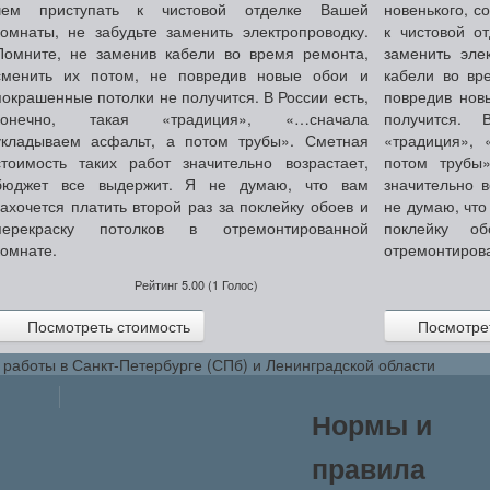
чем приступать к чистовой отделке Вашей
новенького, с
комнаты, не забудьте заменить электропроводку.
к чистовой о
Помните, не заменив кабели во время ремонта,
заменить эле
сменить их потом, не повредив новые обои и
кабели во вр
покрашенные потолки не получится. В России есть,
повредив нов
конечно, такая «традиция», «…сначала
получится. 
укладываем асфальт, а потом трубы». Сметная
«традиция», 
стоимость таких работ значительно возрастает,
потом трубы
бюджет все выдержит.
Я не думаю, что вам
значительно 
захочется платить второй раз за поклейку обоев и
не думаю, что
перекраску потолков в отремонтированной
поклейку о
комнате.
отремонтиров
Рейтинг
5.00
(
1
Голос)
Посмотреть стоимость
Посмотрет
работы в Санкт-Петербурге (СПб) и Ленинградской области
Нормы и
правила